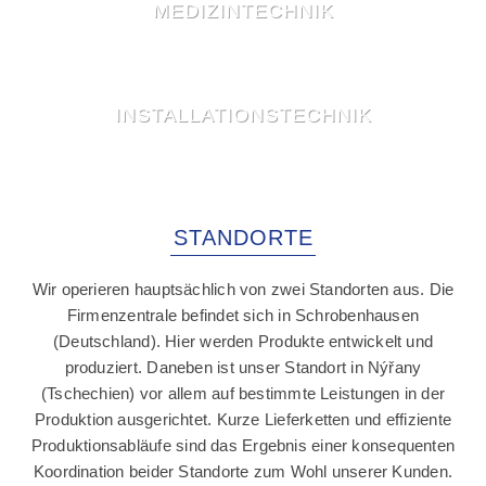
MEDIZINTECHNIK
dank induktiver Bauelemente zu den am stärksten
wachsenden Branchen überhaupt.
Erfahren Sie mehr »
Medizintechnik
INSTALLATIONSTECHNIK
Die moderne Medizintechnik kommt ohne Computer
und elektronische Systeme nicht aus. Wesentlicher
Bestandteil sind induktive Bauelemente.
Installationstechnik
Erfahren Sie mehr »
In der Installationstechnik sind sichere und
STANDORTE
zuverlässige Lösungen gefragt, die sehr hohe
Anforderungen an die Sicherheit und
Wir operieren hauptsächlich von zwei Standorten aus. Die
Leistungsbereitschaft ihrer Anlagen stellen müssen.
Firmenzentrale befindet sich in Schrobenhausen
Erfahren Sie mehr »
(Deutschland). Hier werden Produkte entwickelt und
produziert. Daneben ist unser Standort in Nýřany
(Tschechien) vor allem auf bestimmte Leistungen in der
Produktion ausgerichtet. Kurze Lieferketten und effiziente
Produktionsabläufe sind das Ergebnis einer konsequenten
Koordination beider Standorte zum Wohl unserer Kunden.