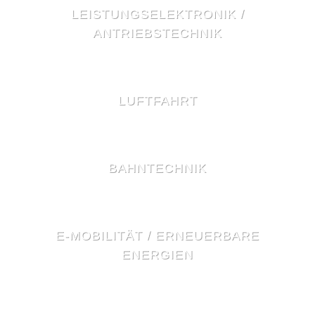
LEISTUNGSELEKTRONIK /
ANTRIEBSTECHNIK
Leistungselektronik / Antriebstechnik
Unter Leistungselektronik versteht man
LUFTFAHRT
Anwendungen und Produkte, die sich mit der
Umformung elektrischer Energie befassen.
Erfahren Sie mehr »
Luftfahrt
BAHNTECHNIK
Zuverlässigkeit, Langlebigkeit und höchste Qualität
erwarten alle Kunden von Inductron bei der
Herstellung induktiver Bauelemente.
Bahntechnik
Erfahren Sie mehr »
E-MOBILITÄT / ERNEUERBARE
Zuverlässigkeit, Langlebigkeit und höchste Qualität
ENERGIEN
erwarten alle Kunden von Inductron bei der
Herstellung induktiver Bauelemente.
E-Mobilität / Erneuerbare Energien
Erfahren Sie mehr »
Elektromobilität und Erneuerbare Energien gehören